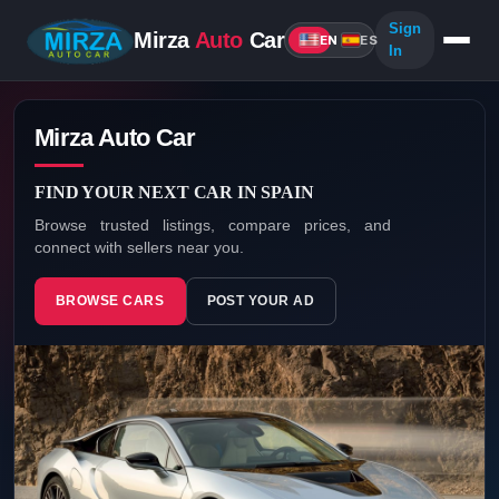
Sign
Mirza
Auto
Car
EN
ES
In
Mirza Auto Car
FIND YOUR NEXT CAR IN SPAIN
Browse trusted listings, compare prices, and
connect with sellers near you.
BROWSE CARS
POST YOUR AD