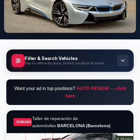
Filter & Search Vehicles
Tap to refine by price, brand, location & more
Filter Vehicles
Want your ad in top positions?
AUTO RENEW — click
Refine your search by price, brand, location,
here
and more
Taller de reparación de
GENERAL
DEMAND
automóviles
BARCELONA (Barcelona)
Location
9
Photos