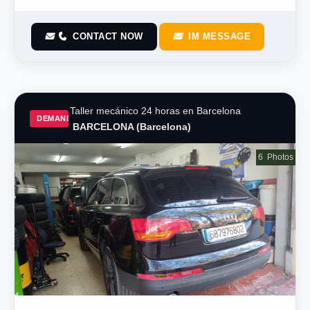
Year From
CONTACT NOW
IM MESSAGE
Year To
Color
Taller mecánico 24 horas en Barcelona
DEMAND
BARCELONA (Barcelona)
Transmission
6
Photos
Mileage
Fuel Type
Doors