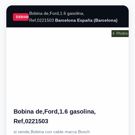
Bobina de,Ford,1.6 gasolina,
DEMAND
Ref,0221503
Barcelona España (Barcelona)
4
Photos
Bobina de,Ford,1.6 gasolina,
Ref,0221503
si vende,Bobina con cable marca Bosch