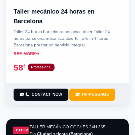
Power
Taller mecánico 24 horas en
Barcelona
Taller 24 horas barcelona mecanico abier Taller 24
Keyword Search
horas barcelona mecanico abierto Taller 24 horas
Barcelona prestar un servicio integral…
SEE MORE
SEARCH VEHICLES
58
€
Professional
RESET FILTERS
CONTACT NOW
IM MESSAGE
TALLER MECÁNICO COCHES 24H 365
OFFER
Dia
Ciudad selecta (Barcelona)