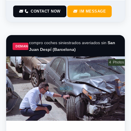
CONTACT NOW
IM MESSAGE
compro coches siniestrados averiados sin
San
DEMAND
Juan Despí (Barcelona)
4
Photos