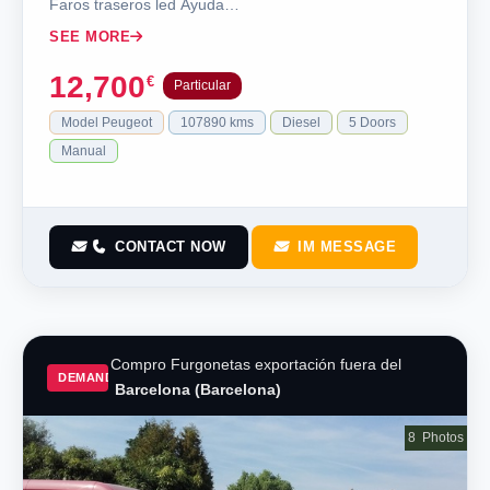
Faros traseros led Ayuda…
SEE MORE
12,700
€
Particular
Model Peugeot
107890 kms
Diesel
5 Doors
Manual
CONTACT NOW
IM MESSAGE
Compro Furgonetas exportación fuera del
DEMAND
Barcelona (Barcelona)
8
Photos