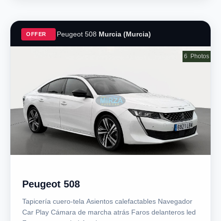
Peugeot 508
Murcia (Murcia)
OFFER
6
Photos
Peugeot 508
Tapicería cuero-tela Asientos calefactables Navegador
Car Play Cámara de marcha atrás Faros delanteros led