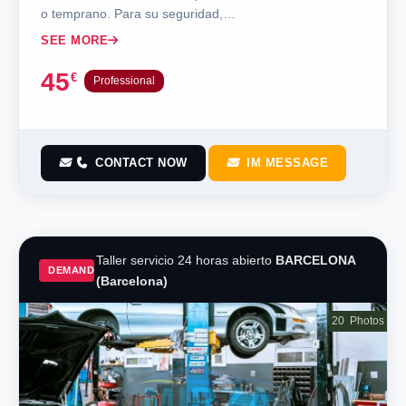
o temprano. Para su seguridad,…
SEE MORE
45
€
Professional
CONTACT NOW
IM MESSAGE
Taller servicio 24 horas abierto
BARCELONA
DEMAND
(Barcelona)
20
Photos