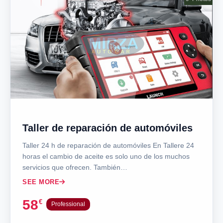
Sort By
Listing Type
PRICE RANGE
Min Price (€)
Taller de reparación de automóviles
Max Price (€)
Taller 24 h de reparación de automóviles En Tallere 24
horas el cambio de aceite es solo uno de los muchos
servicios que ofrecen. También…
SEE MORE
VEHICLE SPECIFICATIONS
58
€
Professional
Brand