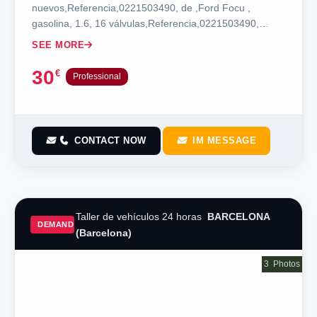
nuevos,Referencia,0221503490, de ,Ford Focu ,
gasolina, 1.6, 16 válvulas,Referencia,0221503490,
para…
SEE MORE
30
€
Professional
CONTACT NOW
IM MESSAGE
Taller de vehículos 24 horas
BARCELONA
DEMAND
(Barcelona)
3
Photos