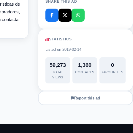
SHARE THIS AD
isticas de
ompradores,
 contactar
STATISTICS
Listed on 2019-02-14
59,273
1,360
0
TOTAL
CONTACTS
FAVOURITES
VIEWS
Report this ad