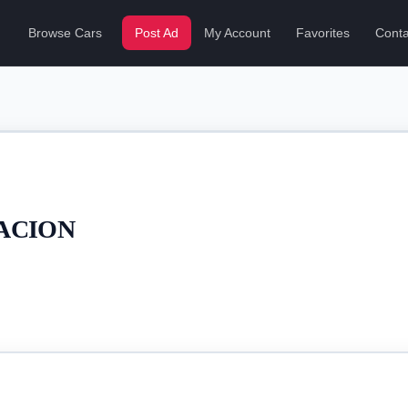
Browse Cars
Post Ad
My Account
Favorites
Conta
ACION