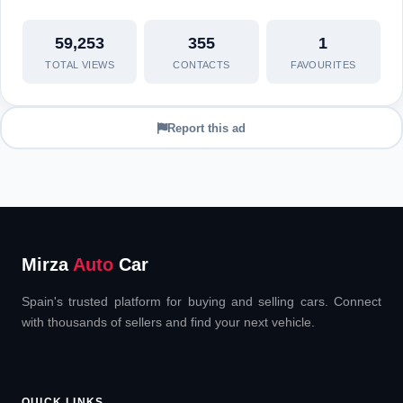
59,253
355
1
TOTAL VIEWS
CONTACTS
FAVOURITES
Report this ad
Mirza
Auto
Car
Spain's trusted platform for buying and selling cars. Connect
with thousands of sellers and find your next vehicle.
QUICK LINKS