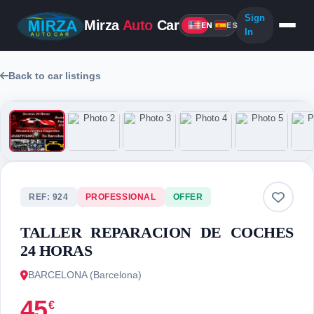
Sign
Mirza
Auto
Car
EN
ES
In
Back to car listings
12 photos
REF: 924
PROFESSIONAL
OFFER
TALLER REPARACION DE COCHES
24 HORAS
BARCELONA (Barcelona)
45
€